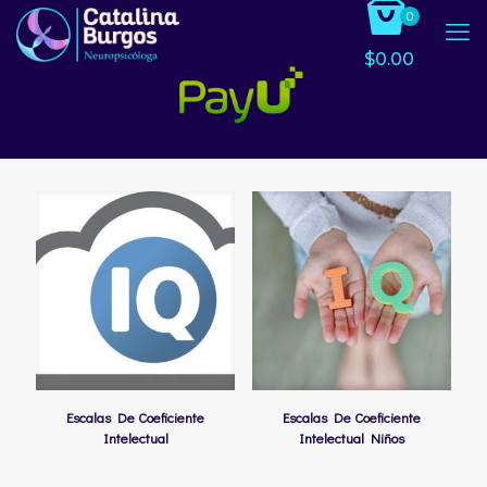
0
$
0.00
Escalas De Coeficiente
Escalas De Coeficiente
Intelectual
Intelectual Niños